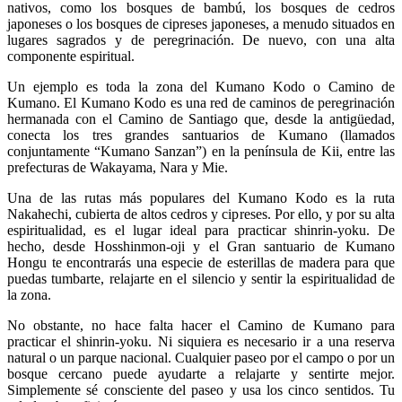
nativos, como los bosques de bambú, los bosques de cedros
japoneses o los bosques de cipreses japoneses, a menudo situados en
lugares sagrados y de peregrinación. De nuevo, con una alta
componente espiritual.
Un ejemplo es toda la zona del Kumano Kodo o Camino de
Kumano. El Kumano Kodo es una red de caminos de peregrinación
hermanada con el Camino de Santiago que, desde la antigüedad,
conecta los tres grandes santuarios de Kumano (llamados
conjuntamente “Kumano Sanzan”) en la península de Kii, entre las
prefecturas de Wakayama, Nara y Mie.
Una de las rutas más populares del Kumano Kodo es la ruta
Nakahechi, cubierta de altos cedros y cipreses. Por ello, y por su alta
espiritualidad, es el lugar ideal para practicar shinrin-yoku. De
hecho, desde Hosshinmon-oji y el Gran santuario de Kumano
Hongu te encontrarás una especie de esterillas de madera para que
puedas tumbarte, relajarte en el silencio y sentir la espiritualidad de
la zona.
No obstante, no hace falta hacer el Camino de Kumano para
practicar el shinrin-yoku. Ni siquiera es necesario ir a una reserva
natural o un parque nacional. Cualquier paseo por el campo o por un
bosque cercano puede ayudarte a relajarte y sentirte mejor.
Simplemente sé consciente del paseo y usa los cinco sentidos. Tu