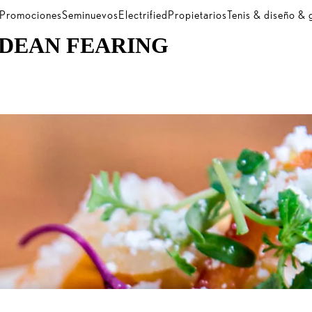
Promociones
Seminuevos
Electrified
Propietarios
Tenis & diseño &
 DEAN FEARING