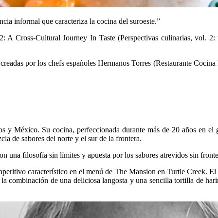
ncia informal que caracteriza la cocina del suroeste.”
 2: A Cross-Cultural Journey In Taste (Perspectivas culinarias, vol. 2:
as creadas por los chefs españoles Hermanos Torres (Restaurante Cocin
dos y México. Su cocina, perfeccionada durante más de 20 años en el 
 de sabores del norte y el sur de la frontera.
 una filosofía sin límites y apuesta por los sabores atrevidos sin fron
aperitivo característico en el menú de The Mansion en Turtle Creek. El n
n la combinación de una deliciosa langosta y una sencilla tortilla de h