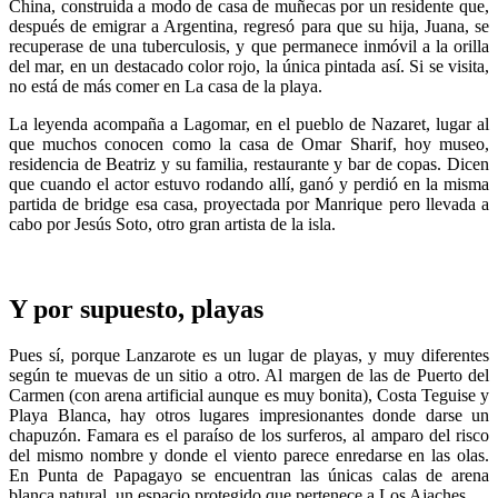
China, construida a modo de casa de muñecas por un residente que,
después de emigrar a Argentina, regresó para que su hija, Juana, se
recuperase de una tuberculosis, y que permanece inmóvil a la orilla
del mar, en un destacado color rojo, la única pintada así. Si se visita,
no está de más comer en La casa de la playa.
La leyenda acompaña a Lagomar, en el pueblo de Nazaret, lugar al
que muchos conocen como la casa de Omar Sharif, hoy museo,
residencia de Beatriz y su familia, restaurante y bar de copas. Dicen
que cuando el actor estuvo rodando allí, ganó y perdió en la misma
partida de bridge esa casa, proyectada por Manrique pero llevada a
cabo por Jesús Soto, otro gran artista de la isla.
Y por supuesto, playas
Pues sí, porque Lanzarote es un lugar de playas, y muy diferentes
según te muevas de un sitio a otro. Al margen de las de Puerto del
Carmen (con arena artificial aunque es muy bonita), Costa Teguise y
Playa Blanca, hay otros lugares impresionantes donde darse un
chapuzón. Famara es el paraíso de los surferos, al amparo del risco
del mismo nombre y donde el viento parece enredarse en las olas.
En Punta de Papagayo se encuentran las únicas calas de arena
blanca natural, un espacio protegido que pertenece a Los Ajaches.