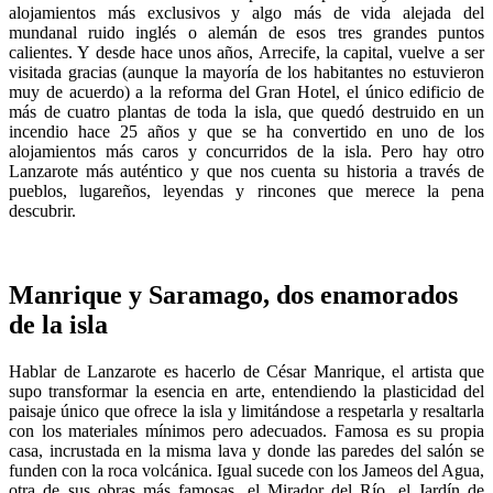
alojamientos más exclusivos y algo más de vida alejada del
mundanal ruido inglés o alemán de esos tres grandes puntos
calientes. Y desde hace unos años, Arrecife, la capital, vuelve a ser
visitada gracias (aunque la mayoría de los habitantes no estuvieron
muy de acuerdo) a la reforma del Gran Hotel, el único edificio de
más de cuatro plantas de toda la isla, que quedó destruido en un
incendio hace 25 años y que se ha convertido en uno de los
alojamientos más caros y concurridos de la isla. Pero hay otro
Lanzarote más auténtico y que nos cuenta su historia a través de
pueblos, lugareños, leyendas y rincones que merece la pena
descubrir.
Manrique y Saramago, dos enamorados
de la isla
Hablar de Lanzarote es hacerlo de César Manrique, el artista que
supo transformar la esencia en arte, entendiendo la plasticidad del
paisaje único que ofrece la isla y limitándose a respetarla y resaltarla
con los materiales mínimos pero adecuados. Famosa es su propia
casa, incrustada en la misma lava y donde las paredes del salón se
funden con la roca volcánica. Igual sucede con los Jameos del Agua,
otra de sus obras más famosas, el Mirador del Río, el Jardín de