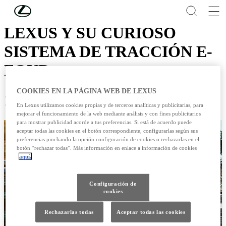
Skip to Main Content
(Press Enter)
LEXUS Y SU CURIOSO
SISTEMA DE TRACCIÓN E-
FOUR
COOKIES EN LA PÁGINA WEB DE LEXUS
18 /11 / 2015
En Lexus utilizamos cookies propias y de terceros analíticas y publicitarias, para
mejorar el funcionamiento de la web mediante análisis y con fines publicitarios
para mostrar publicidad acorde a tus preferencias. Si está de acuerdo puede
aceptar todas las cookies en el botón correspondiente, configurarlas según sus
preferencias pinchando la opción configuración de cookies o rechazarlas en el
botón “rechazar todas”. Más información en enlace a información de cookies
aquí.
Configuración de
cookies
Rechazarlas todas
Aceptar todas las cookies