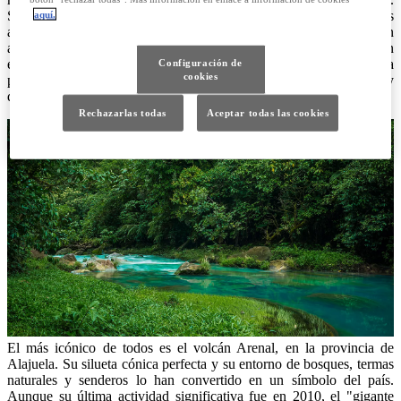
Situado en pleno Cinturón de Fuego del Pacífico, este pequeño país
aquí.
alberga más de 200 formaciones volcánicas, de las cuales siete están
activas. Cada uno de estos volcanes representa mucho más que un
espectáculo geológico: son lugares de energía, leyenda y naturaleza
Configuración de
cookies
pura, donde el viajero puede experimentar la fuerza de la tierra y
disfrutar de un entorno único.
Rechazarlas todas
Aceptar todas las cookies
El más icónico de todos es el volcán Arenal, en la provincia de
Alajuela. Su silueta cónica perfecta y su entorno de bosques, termas
naturales y senderos lo han convertido en un símbolo del país.
Aunque su última actividad significativa fue en 2010, el "gigante