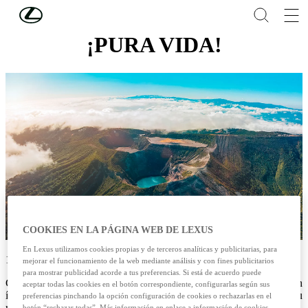
Skip to Main Content
(Press Enter)
¡PURA VIDA!
COOKIES EN LA PÁGINA WEB DE LEXUS
En Lexus utilizamos cookies propias y de terceros analíticas y publicitarias, para
14/05/2025
mejorar el funcionamiento de la web mediante análisis y con fines publicitarios
para mostrar publicidad acorde a tus preferencias. Si está de acuerdo puede
Costa Rica es tierra de volcanes. Su geografía y su identidad están
aceptar todas las cookies en el botón correspondiente, configurarlas según sus
íntimamente ligadas a estas montañas de fuego que han esculpido su
preferencias pinchando la opción configuración de cookies o rechazarlas en el
relieve y enriquecido su biodiversidad a lo largo de los siglos.
botón “rechazar todas”. Más información en enlace a información de cookies