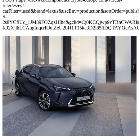
filter/es/es?
carFilter=used&brand=lexus&uscEnv=production&sortOrder=p
S-
2s8YCflUc_1JM89FOZqzHIhc&gclid=Cj0KCQjwp9vTBhCWARIs
KJ2XjjhLCAugfnqcrRJutZeU2bH1T15ka3D2l85flDQTAYQaAs