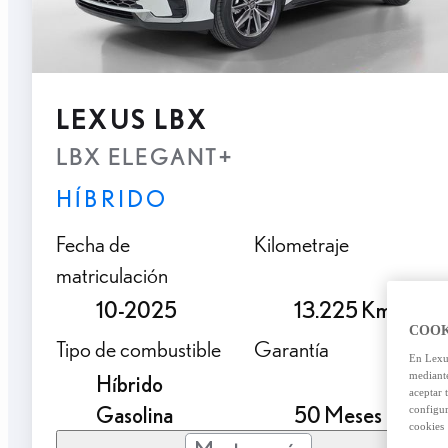
LEXUS LBX
LBX ELEGANT+
HÍBRIDO
Fecha de
Kilometraje
matriculación
10-2025
13.225 Km.
COOK
Tipo de combustible
Garantía
En Lexus
mediante
Híbrido
aceptar 
Gasolina
50 Meses
configur
cookies