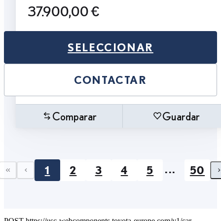
37.900,00 €
SELECCIONAR
CONTACTAR
Comparar
Guardar
...
1
2
3
4
5
50
First page
Previous page
POST https://usc-webcomponents.toyota-europe.com/v1/car-