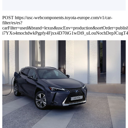
POST https://usc-webcomponents.toyota-europe.com/v1/car-
filter/es/es?
carFilter=used&brand=lexus&uscEnv=production&sortOrder=p
i7YXo4mochdwkPgpfy4Fjxx4D70iG1wDi9_uLouNochDepJCug