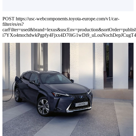
POST https://usc-webcomponents.toyota-europe.com/v1/car-
filter/es/es?
carFilter=used&brand=lexus&uscEnv=production&sortOrder=p
i7YXo4mochdwkPgpfy4Fjxx4D70iG1wDi9_uLouNochDepJCug