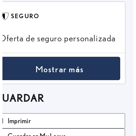
SEGURO
Oferta de seguro personalizada
Mostrar más
GUARDAR
Imprimir
Guardar en My Lexus