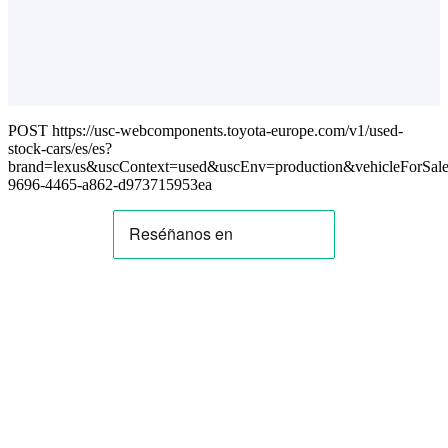
POST https://usc-webcomponents.toyota-europe.com/v1/used-
stock-cars/es/es?
brand=lexus&uscContext=used&uscEnv=production&vehicleForSale
9696-4465-a862-d973715953ea