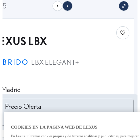
/25
Save car
EXUS LBX
ÍBRIDO
LBX ELEGANT+
Madrid
Personalizar cuota
Precio Oferta
0,00 €
COOKIES EN LA PÁGINA WEB DE LEXUS
En Lexus utilizamos cookies propias y de terceros analíticas y publicitarias, para mejorar 