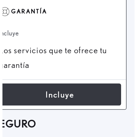
GARANTÍA
Incluye
Los servicios que te ofrece tu
garantía
Incluye
SEGURO