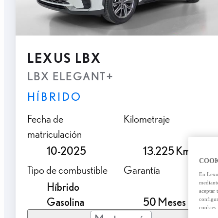
LEXUS LBX
LBX ELEGANT+
HÍBRIDO
Fecha de
Kilometraje
matriculación
10-2025
13.225 Km.
COOK
Tipo de combustible
Garantía
En Lexus
mediante
Híbrido
aceptar 
Gasolina
50 Meses
configur
cookies