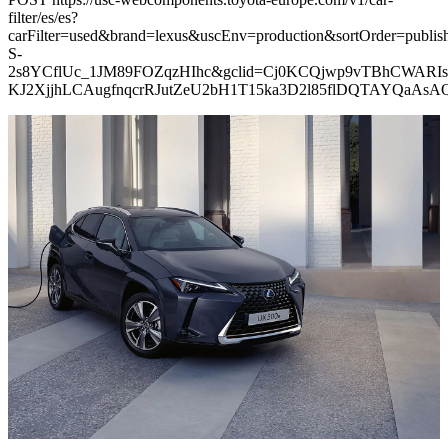
filter/es/es?
carFilter=used&brand=lexus&uscEnv=production&sortOrder=p
S-
2s8YCflUc_1JM89FOZqzHIhc&gclid=Cj0KCQjwp9vTBhCWARIs
KJ2XjjhLCAugfnqcrRJutZeU2bH1T15ka3D2l85flDQTAYQaAs