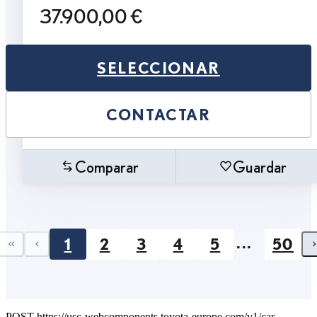
37.900,00 €
SELECCIONAR
CONTACTAR
Comparar
Guardar
...
1
2
3
4
5
50
First page
Previous page
POST https://usc-webcomponents.toyota-europe.com/v1/car-