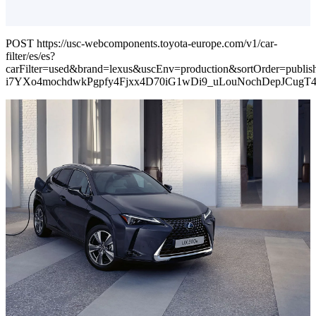
POST https://usc-webcomponents.toyota-europe.com/v1/car-
filter/es/es?
carFilter=used&brand=lexus&uscEnv=production&sortOrder=p
i7YXo4mochdwkPgpfy4Fjxx4D70iG1wDi9_uLouNochDepJCug