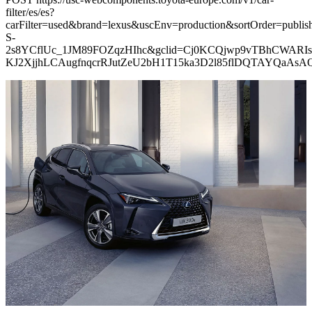
filter/es/es?
carFilter=used&brand=lexus&uscEnv=production&sortOrder=p
S-
2s8YCflUc_1JM89FOZqzHIhc&gclid=Cj0KCQjwp9vTBhCWARIs
KJ2XjjhLCAugfnqcrRJutZeU2bH1T15ka3D2l85flDQTAYQaAs