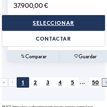
37.900,00 €
SELECCIONAR
CONTACTAR
Comparar
Guardar
...
1
2
3
4
5
50
First page
Previous page
POST https://usc-webcomponents.toyota-europe.com/v1/car-