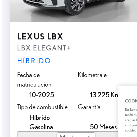
LEXUS LBX
LBX ELEGANT+
HÍBRIDO
Fecha de
Kilometraje
matriculación
10-2025
13.225 Km.
COOK
Tipo de combustible
Garantía
En Lexus
mediante
Híbrido
aceptar 
Gasolina
50 Meses
configur
cookies