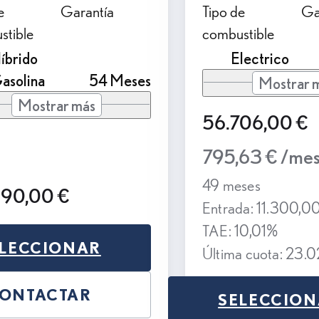
e
Garantía
Tipo de
Ga
stible
combustible
íbrido
Electrico
asolina
54 Meses
Mostrar 
Mostrar más
56.706,00 €
795,63 € /me
49 meses
990,00 €
Entrada: 11.300,0
TAE: 10,01%
LECCIONAR
Última cuota: 23.
ONTACTAR
SELECCIO