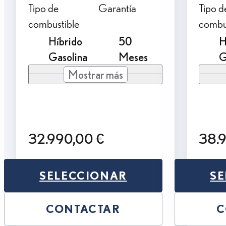
Tipo de
Garantía
Tipo d
combustible
combu
Híbrido
50
H
Gasolina
Meses
G
Mostrar más
32.990,00 €
38.
SELECCIONAR
SE
CONTACTAR
C