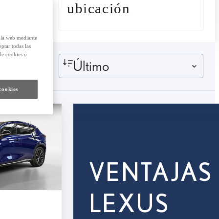
ubicación
e la web mediante
eptar todas las
de cookies o
Último
cookies
VENTAJAS
LEXUS