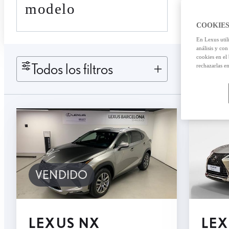
modelo
COOKIES
En Lexus util
análisis y con
cookies en el
Todos los filtros
rechazarlas e
VENDIDO
LEXUS NX
LEX