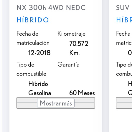
NX 300h 4WD NEDC
SUV 
HÍBRIDO
HÍB
Fecha de
Kilometraje
Fecha
matriculación
matric
70.572
12-2018
Km.
0
Tipo de
Garantía
Tipo d
combustible
combu
Híbrido
H
Gasolina
60 Meses
G
Mostrar más