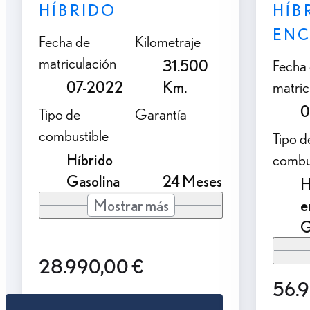
HÍBRIDO
HÍB
ENC
Fecha de
Kilometraje
matriculación
31.500
Fecha
07-2022
Km.
matric
0
Tipo de
Garantía
combustible
Tipo d
Híbrido
combu
Gasolina
24 Meses
H
Mostrar más
e
G
28.990,00 €
56.