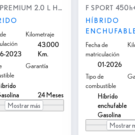
PREMIUM 2.0 L Híbrido (2WD)
F SPORT 450h+ 
RIDO
HÍBRIDO
ENCHUFABL
 de
Kilometraje
ulación
43.000
Fecha de
Ki
6-2023
Km.
matriculación
01-2026
e
Garantía
stible
Tipo de
Ga
íbrido
combustible
asolina
24 Meses
Híbrido
Mostrar más
enchufable
Gasolina
Mostrar 