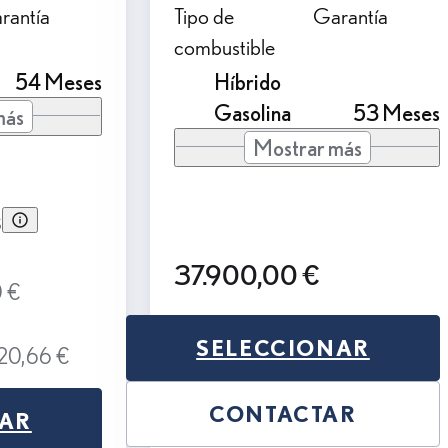
rantía
Tipo de
Garantía
combustible
54 Meses
Híbrido
Gasolina
53 Meses
más
Mostrar más
s
37.900,00 €
0 €
SELECCIONAR
020,66 €
CONTACTAR
NAR