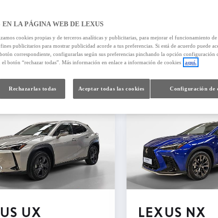
 EN LA PÁGINA WEB DE LEXUS
izamos cookies propias y de terceros analíticas y publicitarias, para mejorar el funcionamiento d
 fines publicitarios para mostrar publicidad acorde a tus preferencias. Si está de acuerdo puede ac
 botón correspondiente, configurarlas según sus preferencias pinchando la opción configuración 
582
resultados
n el botón “rechazar todas”. Más información en enlace a información de cookies
aquí.
Rechazarlas todas
Aceptar todas las cookies
Configuración de 
US UX
LEXUS NX