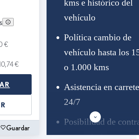
kms e histórico del
vehículo
s
Política cambio de
0 €
vehículo hasta los 1
10,74 €
o 1.000 kms
NAR
Asistencia en carret
24/7
AR
Posibilidad de contra
Guardar
mantenimiento, segu