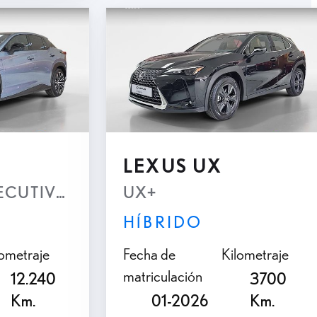
accesorios
Asesoramiento
personalizado por
teléfono
LEXUS UX
XECUTIVE AWD
UX+
HÍBRIDO
lometraje
Fecha de
Kilometraje
matriculación
12.240
3700
Km.
01-2026
Km.