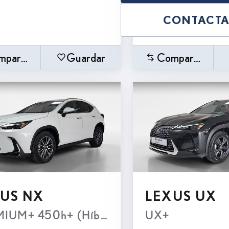
CONTACT
mparar
Guardar
Comparar
US NX
LEXUS UX
 Transmisión Automatica e-CVT (4X2)
IUM+ 450h+ (Híbrido Enchufable)
UX+