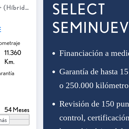
SELECT
(Híbrido Enchufable)
SEMINUE
E
lometraje
Financiación a medi
11.360
Km.
Garantía de hasta 15
rantía
o 250.000 kilómetro
Revisión de 150 pun
54 Meses
control, certificació
más