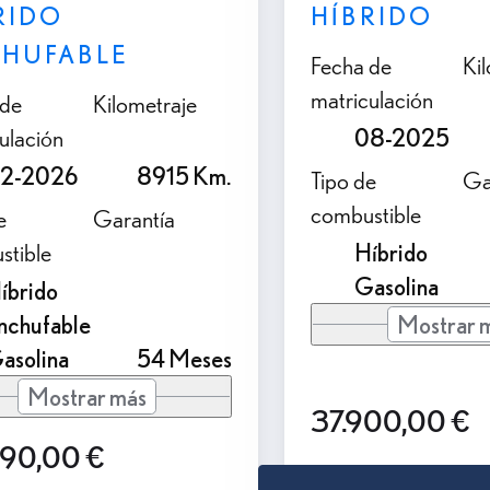
RIDO
HÍBRIDO
HUFABLE
Fecha de
Ki
matriculación
 de
Kilometraje
ulación
08-2025
2-2026
8915 Km.
Tipo de
Ga
combustible
e
Garantía
stible
Híbrido
Gasolina
íbrido
nchufable
Mostrar 
asolina
54 Meses
Mostrar más
37.900,00 €
990,00 €