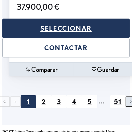
37.900,00 €
SELECCIONAR
CONTACTAR
Comparar
Guardar
...
1
2
3
4
5
51
First page
Previous page
POST https://usc-webcomponents.toyota-europe.com/v1/car-