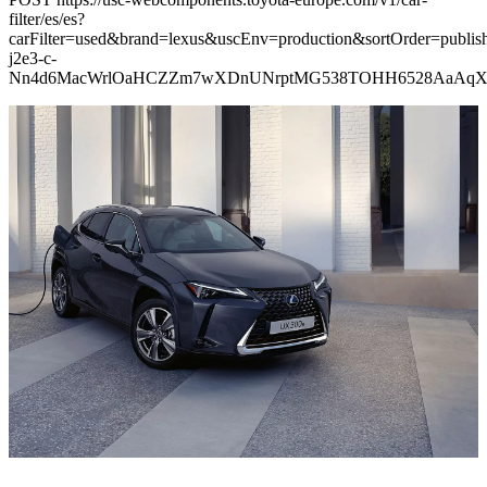
filter/es/es?
carFilter=used&brand=lexus&uscEnv=production&sortOrder=p
j2e3-c-
Nn4d6MacWrlOaHCZZm7wXDnUNrptMG538TOHH6528AaAq