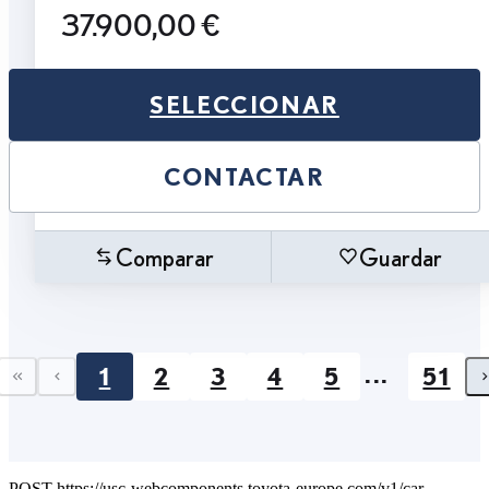
37.900,00 €
SELECCIONAR
CONTACTAR
Comparar
Guardar
...
1
2
3
4
5
51
First page
Previous page
POST https://usc-webcomponents.toyota-europe.com/v1/car-