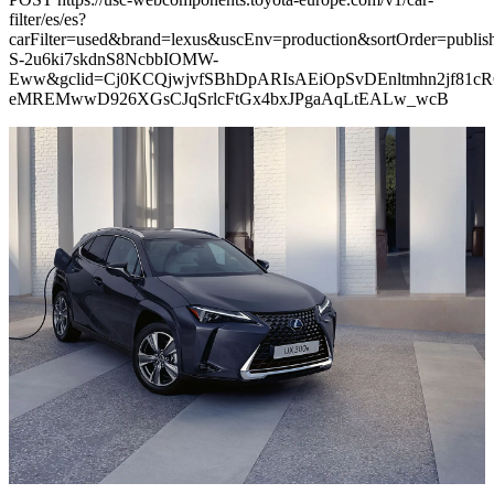
filter/es/es?
carFilter=used&brand=lexus&uscEnv=production&sortOrder=p
S-2u6ki7skdnS8NcbbIOMW-
Eww&gclid=Cj0KCQjwjvfSBhDpARIsAEiOpSvDEnltmhn2jf81cR
eMREMwwD926XGsCJqSrlcFtGx4bxJPgaAqLtEALw_wcB