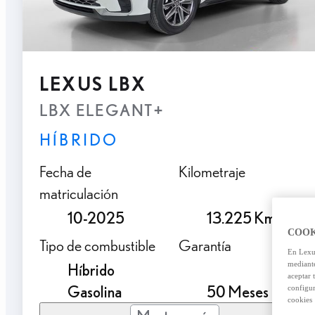
LEXUS LBX
LBX ELEGANT+
HÍBRIDO
Fecha de
Kilometraje
matriculación
10-2025
13.225 Km.
COOK
Tipo de combustible
Garantía
En Lexus
mediante
Híbrido
aceptar 
Gasolina
50 Meses
configur
cookies