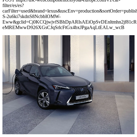
filter/es/es?
carFilter=used&brand=lexus&uscEnv=production&sortOrder=p
S-2u6ki7skdnS8NcbbIOMW-
Eww&gclid=Cj0KCQjwjvfSBhDpARIsAEiOpSvDEnltmhn2jf81cR
eMREMwwD926XGsCJqSrlcFtGx4bxJPgaAqLtEALw_wcB