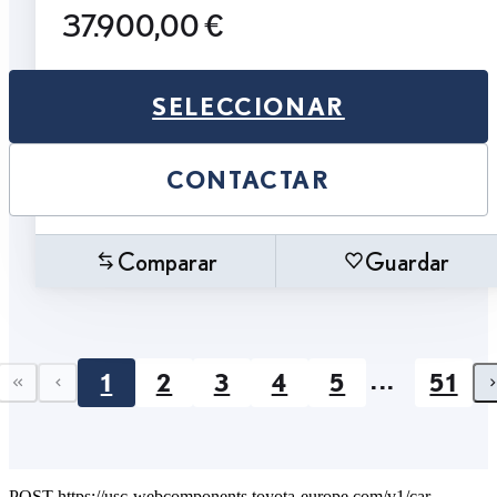
37.900,00 €
SELECCIONAR
CONTACTAR
Comparar
Guardar
...
1
2
3
4
5
51
First page
Previous page
POST https://usc-webcomponents.toyota-europe.com/v1/car-