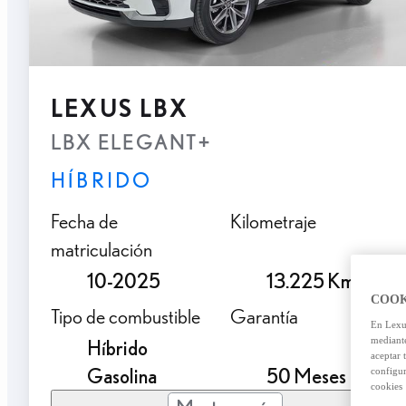
LEXUS LBX
LBX ELEGANT+
HÍBRIDO
Fecha de
Kilometraje
matriculación
10-2025
13.225 Km.
COOK
Tipo de combustible
Garantía
En Lexus
mediante
Híbrido
aceptar 
Gasolina
50 Meses
configur
cookies