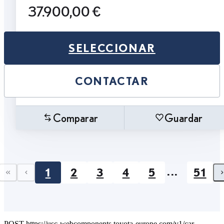
37.900,00 €
SELECCIONAR
CONTACTAR
Comparar
Guardar
...
1
2
3
4
5
51
First page
Previous page
POST https://usc-webcomponents.toyota-europe.com/v1/car-