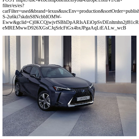
filter/es/es?
carFilter=used&brand=lexus&uscEnv=production&sortOrder=p
S-2u6ki7skdnS8NcbbIOMW-
Eww&gclid=Cj0KCQjwjvfSBhDpARIsAEiOpSvDEnltmhn2jf81cR
eMREMwwD926XGsCJqSrlcFtGx4bxJPgaAqLtEALw_wcB